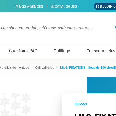
BESOIN D
NOS AGENCES
CATALOGUES
s
Chauffage PAC
Outillage
Consommables
Matériels de montage
Quincailleries
I.N.G. FIXATIONS - Seau de 400 chevil
855569