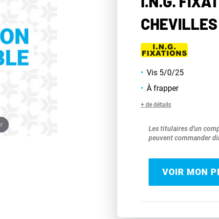
I.N.G. FIXA
CHEVILLES
Vis 5/0/25
À frapper
+ de détails
r
Les titulaires d'un com
peuvent commander dir
VOIR MON PR