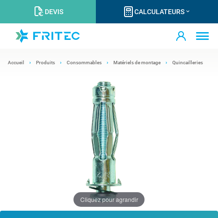
DEVIS
CALCULATEURS
Accueil
Produits
Consommables
Matériels de montage
Quincailleries
Cliquez pour agrandir