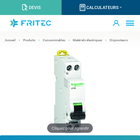
DEVIS
CALCULATEURS
Accueil
Produits
Consommables
Matériels électriques
Disjoncteurs
Cliquez pour agrandir