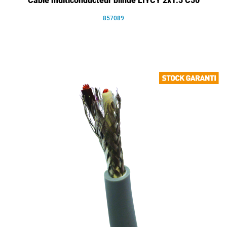
Câble multiconducteur blindé LIYCY 2x1.5 C50
857089