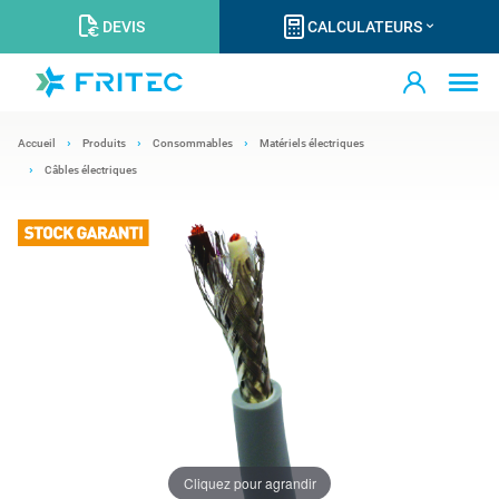
DEVIS
CALCULATEURS
Accueil
Produits
Consommables
Matériels électriques
Câbles électriques
Cliquez pour agrandir