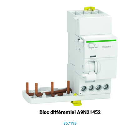
Bloc différentiel A9N21452
857193