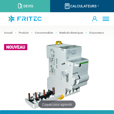
DEVIS
CALCULATEURS
Accueil
Produits
Consommables
Matériels électriques
Disjoncteurs
Cliquez pour agrandir