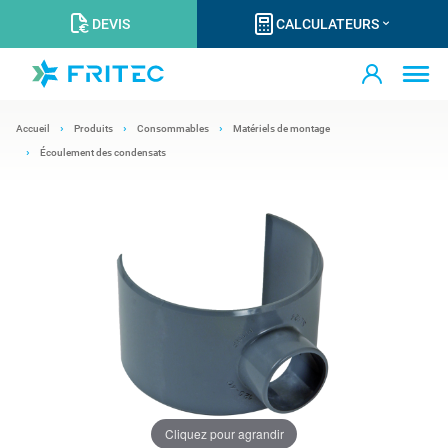
DEVIS
CALCULATEURS
Accueil
Produits
Consommables
Matériels de montage
Écoulement des condensats
Cliquez pour agrandir