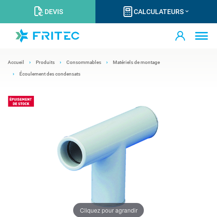
DEVIS
CALCULATEURS
Accueil
Produits
Consommables
Matériels de montage
Écoulement des condensats
Cliquez pour agrandir