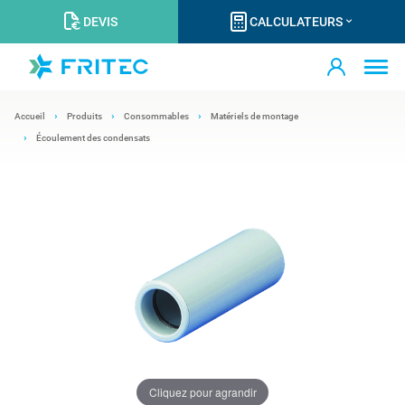
DEVIS
CALCULATEURS
Accueil
Produits
Consommables
Matériels de montage
Écoulement des condensats
Cliquez pour agrandir