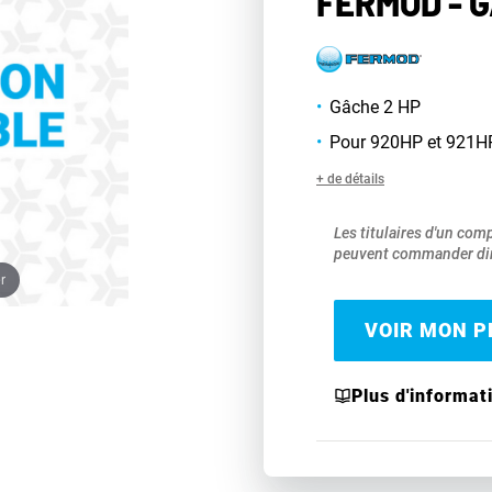
FERMOD - 
Gâche 2 HP
Pour 920HP et 921H
+ de détails
Les titulaires d'un com
peuvent commander dir
r
VOIR MON PR
Plus d'informat