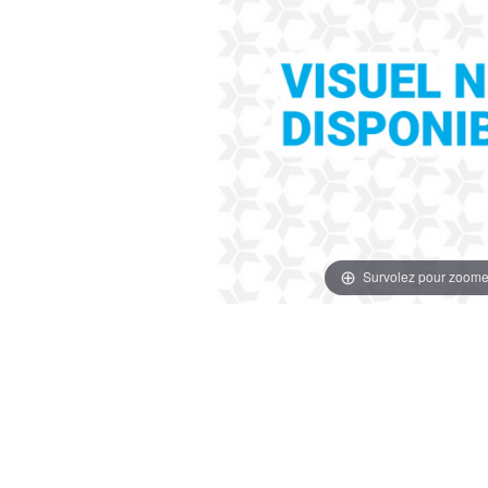
Survolez pour zoome