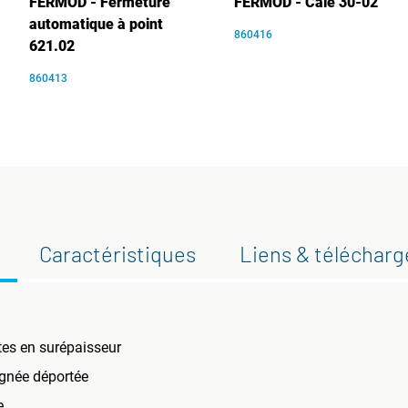
FERMOD - Fermeture
FERMOD - Cale 30-02
automatique à point
860416
621.02
860413
Caractéristiques
Liens & téléchar
es en surépaisseur
ignée déportée
e