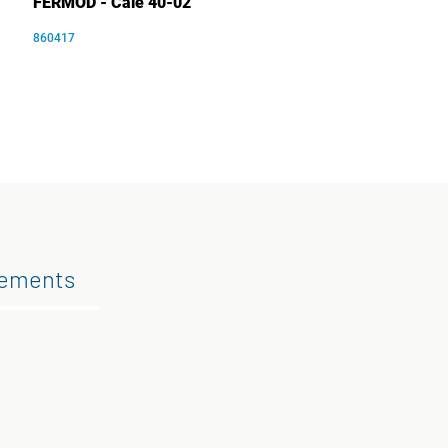
FERMOD - Cale 40-02
860417
gements