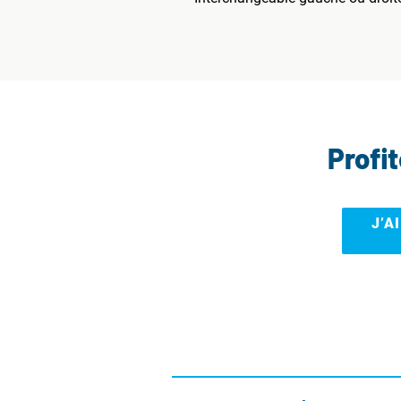
Profi
J’A