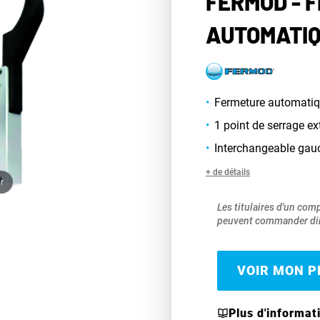
FERMOD - 
AUTOMATIQ
Fermeture automatiq
1 point de serrage ex
Interchangeable gauc
+ de détails
r
Les titulaires d'un com
peuvent commander dir
VOIR MON PR
Plus d'informat