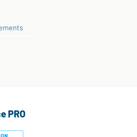
gements
ce PRO
MON