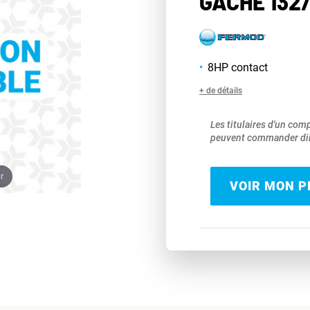
GÂCHE 132
8HP contact
+ de détails
Les titulaires d'un com
peuvent commander dir
r
VOIR MON PR