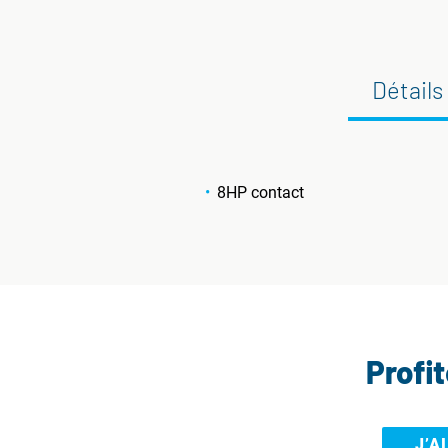
Détails
8HP contact
Profi
J’A