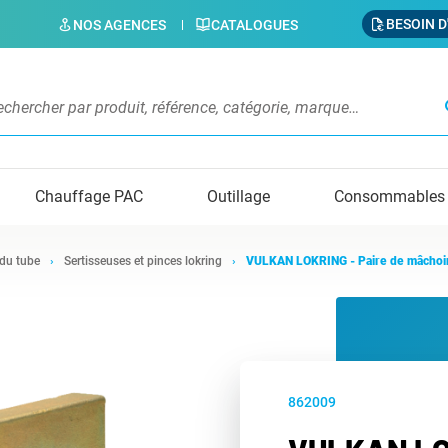
BESOIN D
NOS AGENCES
CATALOGUES
s
Chauffage PAC
Outillage
Consommables
 du tube
Sertisseuses et pinces lokring
VULKAN LOKRING - Paire de mâchoir
862009