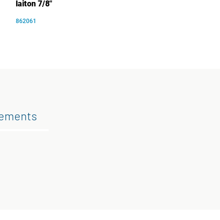
laiton 7/8"
862061
gements