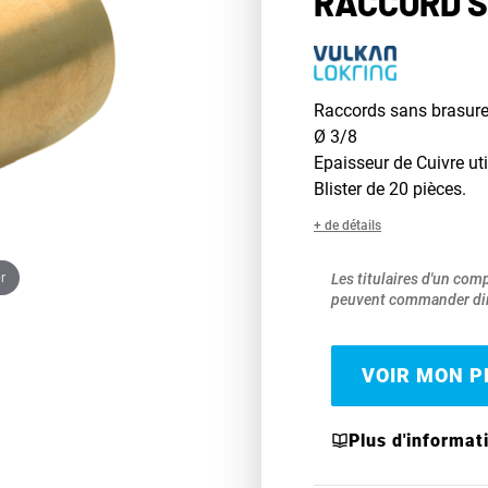
RACCORD S
Raccords sans brasur
Ø 3/8
Epaisseur de Cuivre uti
Blister de 20 pièces.
+ de détails
r
Les titulaires d'un com
peuvent commander dir
VOIR MON PR
Plus d'informat