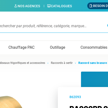
BESOIN D
NOS AGENCES
CATALOGUES
s
Chauffage PAC
Outillage
Consommables
Réseaux frigorifiques et accessoires
Raccords à sertir
Raccord sans brasure 
862093