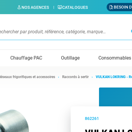
BESOIN D
NOS AGENCES
CATALOGUES
s
Chauffage PAC
Outillage
Consommables
Réseaux frigorifiques et accessoires
Raccords à sertir
VULKAN LOKRING - Réd
862261