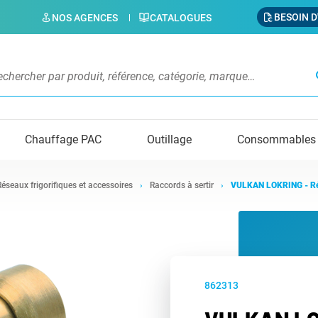
BESOIN D
NOS AGENCES
CATALOGUES
s
Chauffage PAC
Outillage
Consommables
Réseaux frigorifiques et accessoires
Raccords à sertir
VULKAN LOKRING - Réd
862313