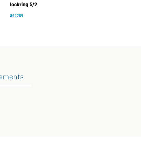
lockring 5/2
862289
gements