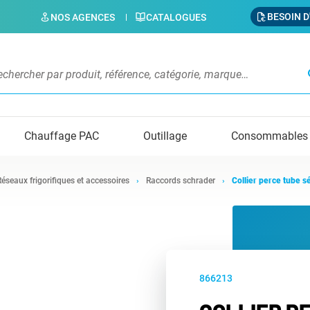
BESOIN D
NOS AGENCES
CATALOGUES
s
Chauffage PAC
Outillage
Consommables
Réseaux frigorifiques et accessoires
Raccords schrader
Collier perce tube 
866213