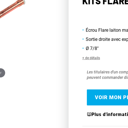
KITS FLARE
Écrou Flare laiton ma
Sortie droite avec ex
Ø 7/8"
+ de détails
Les titulaires d'un com
r
peuvent commander dir
VOIR MON PR
Plus d'informat