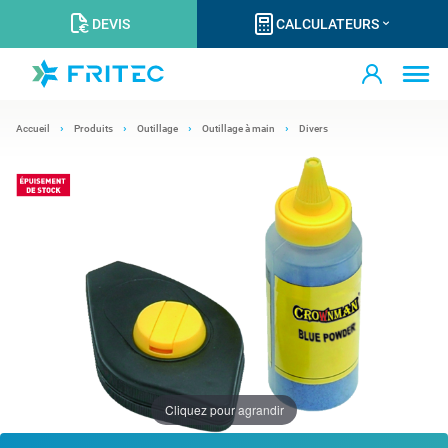
DEVIS
CALCULATEURS
Accueil
Produits
Outillage
Outillage à main
Divers
Cliquez pour agrandir