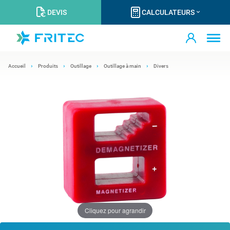
DEVIS
CALCULATEURS
Accueil
Produits
Outillage
Outillage à main
Divers
Cliquez pour agrandir