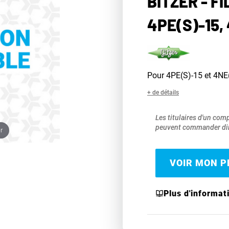
BITZER - F
4PE(S)-15,
Pour 4PE(S)-15 et 4NE
+ de détails
Les titulaires d'un com
peuvent commander dir
r
VOIR MON PR
Plus d'informat