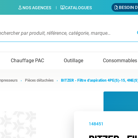
BESOIN D
NOS AGENCES
CATALOGUES
s
Chauffage PAC
Outillage
Consommables
presseurs
Pièces détachées
BITZER - Filtre d'aspiration 4PE(S)-15, 4NE(S
148451