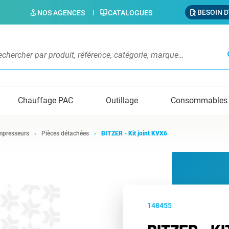
BESOIN D
NOS AGENCES
CATALOGUES
s
Chauffage PAC
Outillage
Consommables
presseurs
Pièces détachées
BITZER - Kit joint KVX6
148455