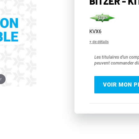
BITZER - K
KVX6
+ de détails
Les titulaires d'un com
peuvent commander dir
r
VOIR MON PR