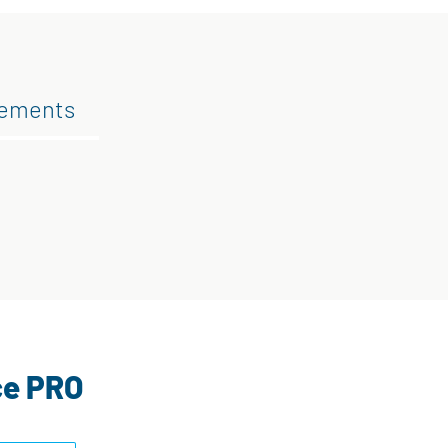
gements
ce PRO