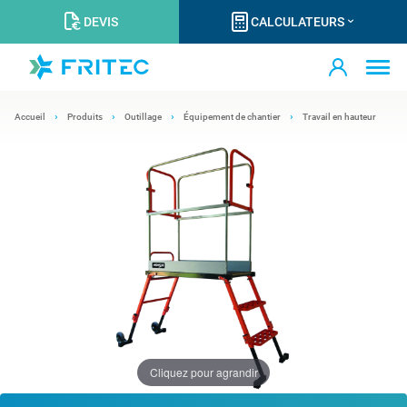
DEVIS
CALCULATEURS
Accueil
Produits
Outillage
Équipement de chantier
Travail en hauteur
Cliquez pour agrandir