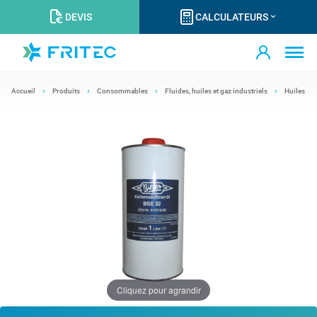
DEVIS
CALCULATEURS
Accueil
Produits
Consommables
Fluides, huiles et gaz industriels
Huiles
Cliquez pour agrandir