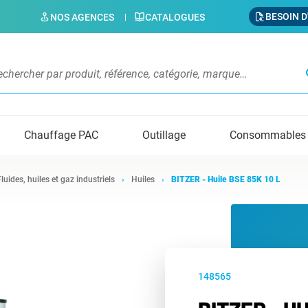
BESOIN D
NOS AGENCES
CATALOGUES
s
Chauffage PAC
Outillage
Consommables
Fluides, huiles et gaz industriels
Huiles
BITZER - Huile BSE 85K 10 L
148565