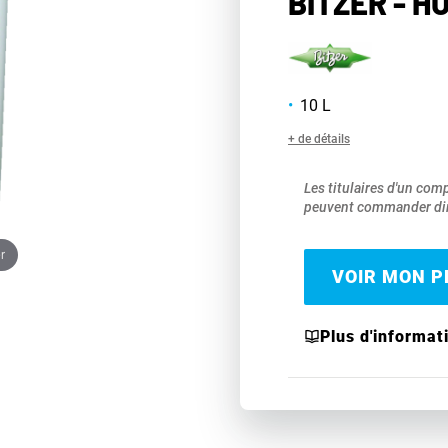
BITZER - HU
10 L
+ de détails
Les titulaires d'un com
peuvent commander dir
r
VOIR MON PR
Plus d'informat