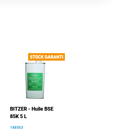
BITZER - Huile BSE
85K 5 L
148563