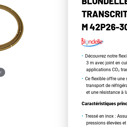
BLONDELLE
TRANSCRIT
M 42P26-3
Découvrez notre flex
3 m avec joint en cu
applications CO₂ tra
r
Ce flexible offre une
transport de réfrigér
et une résistance à l
Caractéristiques princ
Tressé en inox : Assu
pressions élevées e