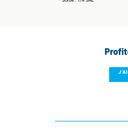
Sortie : 1/4"SAE
Profi
J’A