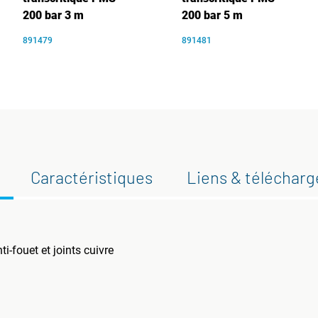
200 bar 3 m
200 bar 5 m
891479
891481
Caractéristiques
Liens & téléchar
ti-fouet et joints cuivre