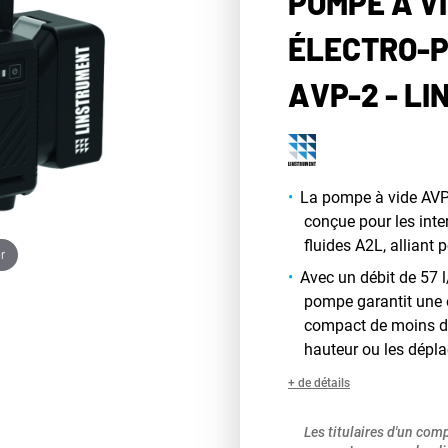
POMPE À V
ÉLECTRO-P
AVP-2 - L
La pompe à vide AV
conçue pour les inter
fluides A2L, alliant 
r
Avec un débit de 57 l
pompe garantit une 
compact de moins de 
hauteur ou les dépl
+ de détails
Les titulaires d'un com