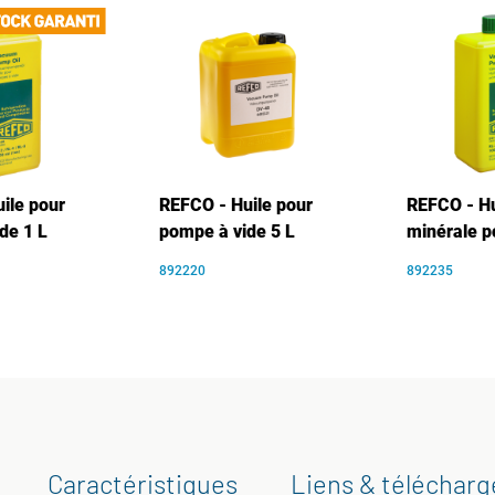
ile pour
REFCO - Huile pour
REFCO - Hu
de 1 L
pompe à vide 5 L
minérale 
892220
892235
Caractéristiques
Liens & téléchar