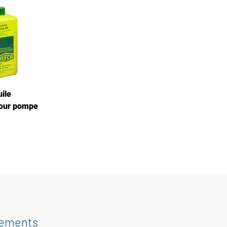
ile
pour pompe
gements