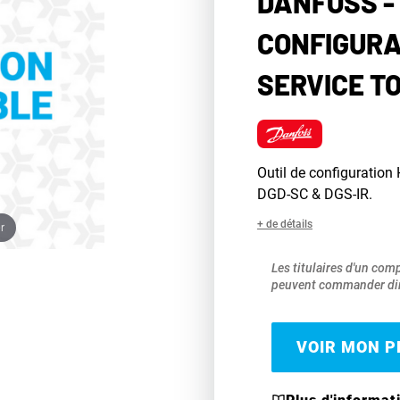
DANFOSS - 
CONFIGURA
SERVICE T
Outil de configuration
DGD-SC & DGS-IR.
+ de détails
r
Les titulaires d'un com
peuvent commander dir
VOIR MON PR