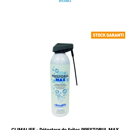
893483
CLIMALIFE - Détecteur de fuites PRESTOBUL MAX