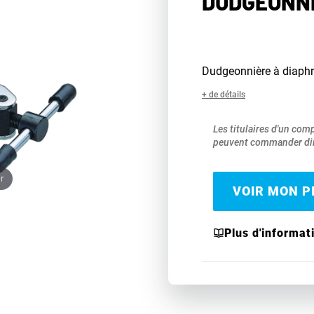
DUDGEONNI
Dudgeonnière à diaph
+ de détails
Les titulaires d'un com
peuvent commander dir
r
VOIR MON PR
Plus d'informat