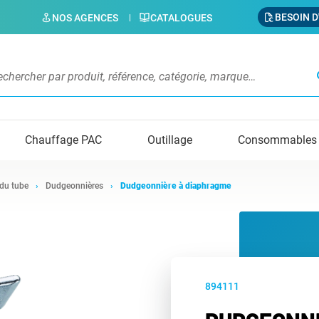
BESOIN D
NOS AGENCES
CATALOGUES
s
Chauffage PAC
Outillage
Consommables
 du tube
Dudgeonnières
Dudgeonnière à diaphragme
894111