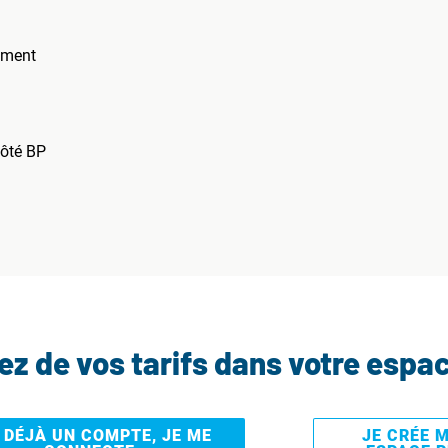
ement
côté BP
tez de vos tarifs dans votre espa
I DÉJÀ UN COMPTE, JE ME
JE CRÉE 