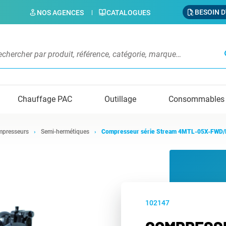
BESOIN D
NOS AGENCES
CATALOGUES
s
Chauffage PAC
Outillage
Consommables
presseurs
Semi-hermétiques
Compresseur série Stream 4MTL-05X-FWD/
102147