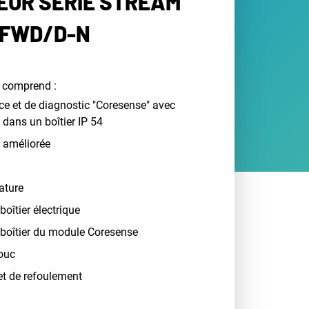
UR SÉRIE STREAM
-FWD/D-N
 comprend :
ce et de diagnostic "Coresense" avec
dans un boîtier IP 54
 améliorée
ature
boîtier électrique
 boîtier du module Coresense
ouc
et de refoulement