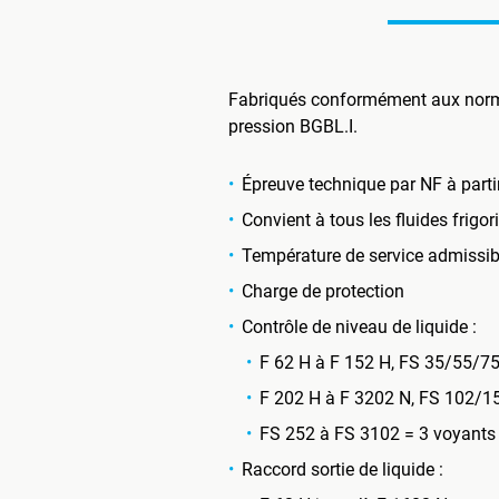
Fabriqués conformément aux normes
pression BGBL.I.
Épreuve technique par NF à part
Convient à tous les fluides frig
Température de service admissibl
Charge de protection
Contrôle de niveau de liquide :
F 62 H à F 152 H, FS 35/55/7
F 202 H à F 3202 N, FS 102/1
FS 252 à FS 3102 = 3 voyants
Raccord sortie de liquide :