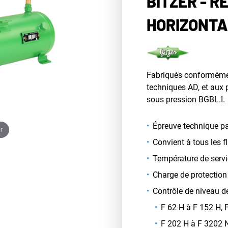
BITZER - R
HORIZONTA
Fabriqués conforméme
techniques AD, et aux p
sous pression BGBL.I.
Épreuve technique pa
r
Convient à tous les 
Température de servi
Charge de protection
Contrôle de niveau de
F 62 H à F 152 H,
F 202 H à F 3202 