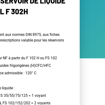
ÉSERVOIR DE LIQUIDE
L F 302H
nt aux normes DIN 8975, aux fiches
rescriptions valable pour les réservoirs
r NF à partir du F 102 H ou FS 102
fluides frigorigènes (H)CFC/HFC
ce admissible : 120° C
 liquide :
 FS 35/55/75/125 = 1 voyant
N, FS 102/152/202 = 2 voyants