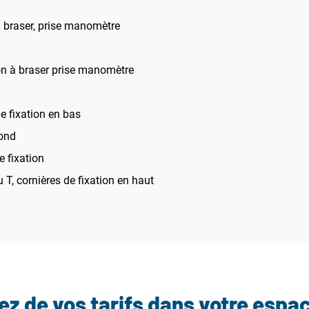
 braser, prise manomètre
n à braser prise manomètre
de fixation en bas
fond
e fixation
u T, cornières de fixation en haut
tez de vos tarifs dans votre espa