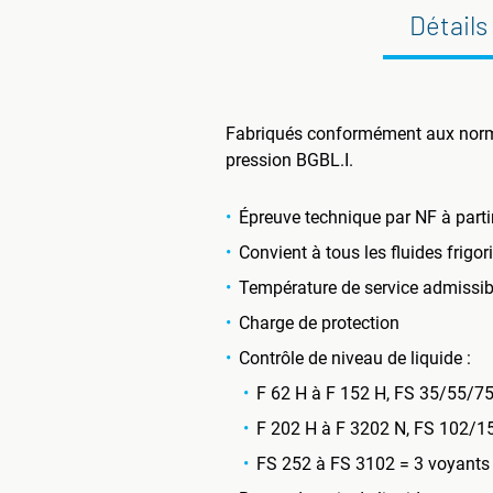
Détails
Fabriqués conformément aux normes
pression BGBL.I.
Épreuve technique par NF à part
Convient à tous les fluides frig
Température de service admissibl
Charge de protection
Contrôle de niveau de liquide :
F 62 H à F 152 H, FS 35/55/7
F 202 H à F 3202 N, FS 102/1
FS 252 à FS 3102 = 3 voyants