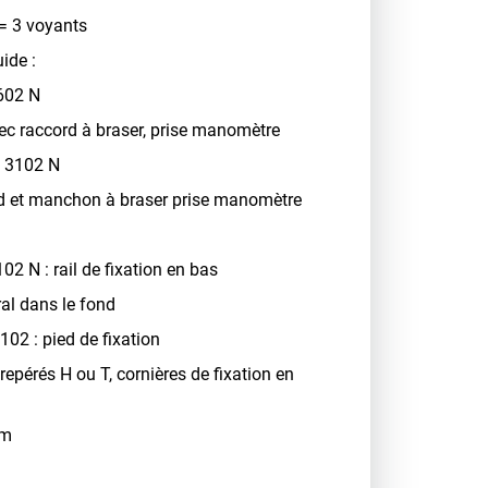
= 3 voyants
ide :
1602 N
ec raccord à braser, prise manomètre
F 3102 N
d et manchon à braser prise manomètre
02 N : rail de fixation en bas
al dans le fond
102 : pied de fixation
 repérés H ou T, cornières de fixation en
em