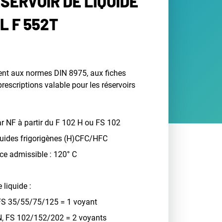
ÉSERVOIR DE LIQUIDE
L F 552T
nt aux normes DIN 8975, aux fiches
rescriptions valable pour les réservoirs
r NF à partir du F 102 H ou FS 102
fluides frigorigènes (H)CFC/HFC
ce admissible : 120° C
 liquide :
 FS 35/55/75/125 = 1 voyant
N, FS 102/152/202 = 2 voyants