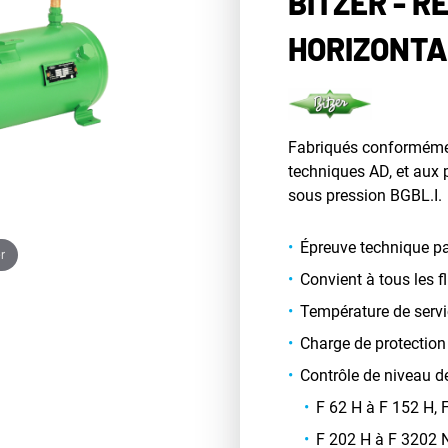
BITZER - R
HORIZONTA
Fabriqués conforméme
techniques AD, et aux p
sous pression BGBL.I.
Épreuve technique pa
r
Convient à tous les 
Température de servi
Charge de protection
Contrôle de niveau de
F 62 H à F 152 H,
F 202 H à F 3202 