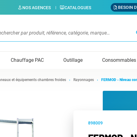
BESOIN D
NOS AGENCES
CATALOGUES
s
Chauffage PAC
Outillage
Consommables
neaux et équipements chambres froides
Rayonnages
FERMOD - Niveau co
898009