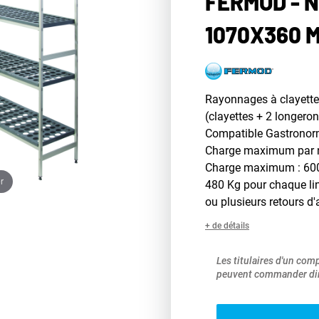
FERMOD - N
1070X360 
Rayonnages à clayett
(clayettes + 2 longeron
Compatible Gastronor
Charge maximum par n
Charge maximum : 600 k
r
480 Kg pour chaque li
ou plusieurs retours d
+ de détails
Les titulaires d'un com
peuvent commander dir