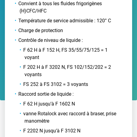
Convient à tous les fluides frigorigènes
(H)CFC/HFC
Température de service admissible : 120° C
Charge de protection
Contrôle de niveau de liquide :
F 62 H à F 152 H, FS 35/55/75/125 = 1
voyant
F 202 H à F 3202 N, FS 102/152/202 = 2
voyants
FS 252 à FS 3102 = 3 voyants
Raccord sortie de liquide :
F 62 H jusqu’à F 1602 N
vanne Rotalock avec raccord à braser, prise
manomètre
F 2202 N jusqu’à F 3102 N