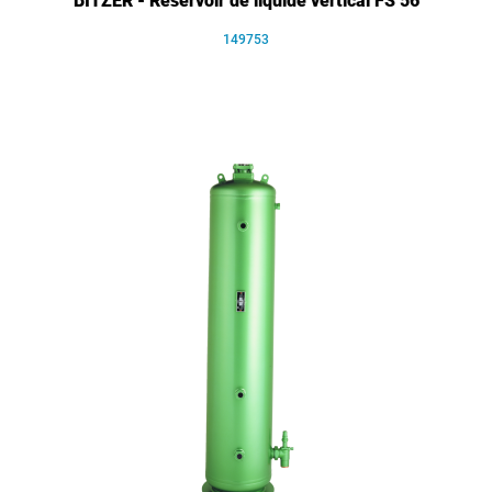
BITZER - Réservoir de liquide vertical FS 56
149753