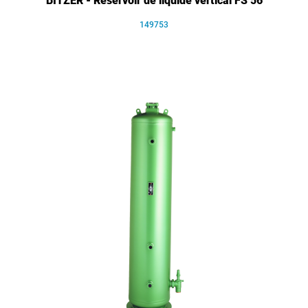
BITZER - Réservoir de liquide vertical FS 56
149753