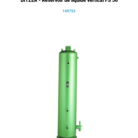
BITZER - Réservoir de liquide vertical FS 56
149753