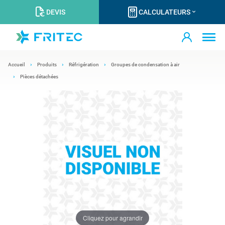
DEVIS
CALCULATEURS
Accueil
Produits
Réfrigération
Groupes de condensation à air
Pièces détachées
Cliquez pour agrandir