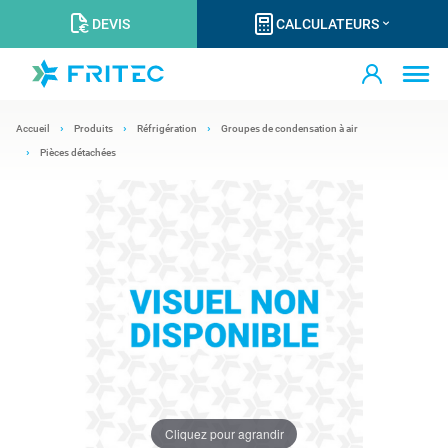
DEVIS
CALCULATEURS
Accueil
Produits
Réfrigération
Groupes de condensation à air
Pièces détachées
Cliquez pour agrandir