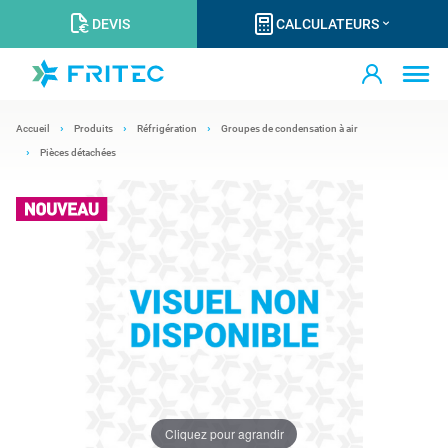
DEVIS
CALCULATEURS
Accueil
Produits
Réfrigération
Groupes de condensation à air
Pièces détachées
Cliquez pour agrandir