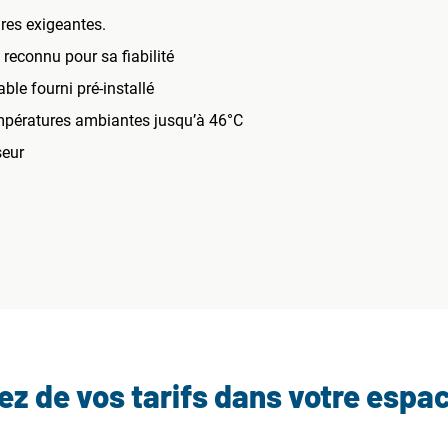
ures exigeantes.
econnu pour sa fiabilité
le fourni pré-installé
mpératures ambiantes jusqu’à 46°C
seur
tez de vos tarifs dans votre espa