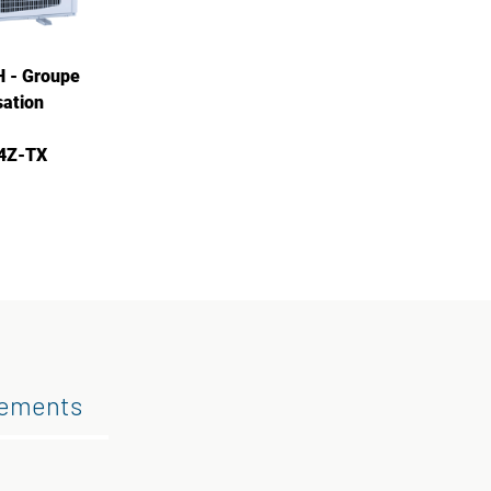
 - Groupe
ation
4Z-TX
gements