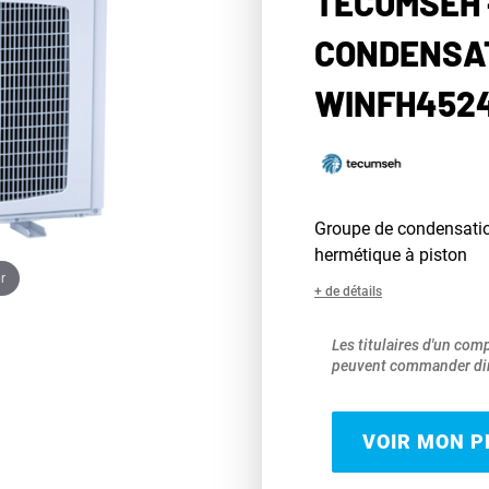
TECUMSEH 
CONDENSA
WINFH4524
Groupe de condensat
hermétique à piston
r
+ de détails
Les titulaires d'un com
peuvent commander dir
VOIR MON PR