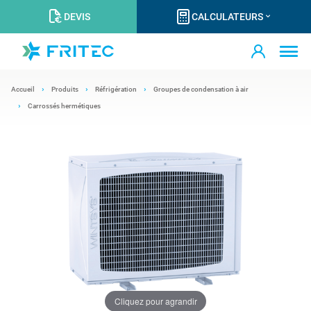
DEVIS
CALCULATEURS
Accueil
Produits
Réfrigération
Groupes de condensation à air
Carrossés hermétiques
Cliquez pour agrandir