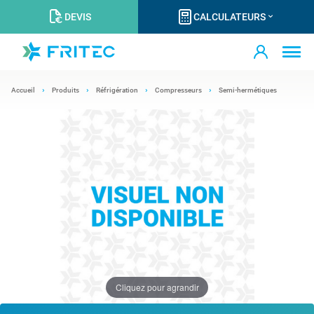
DEVIS
CALCULATEURS
Accueil
Produits
Réfrigération
Compresseurs
Semi-hermétiques
Cliquez pour agrandir