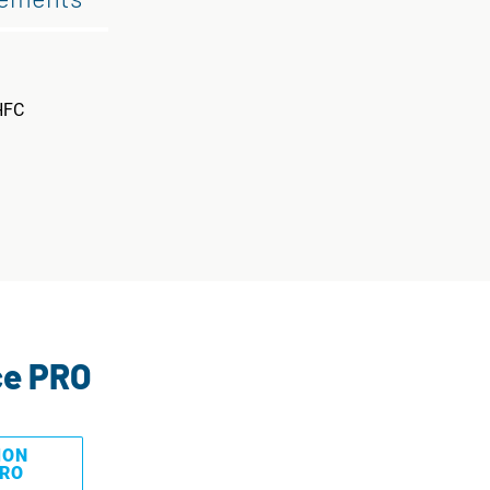
 HFC
ce PRO
MON
PRO