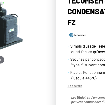
TECUMSEH 
CONDENSA
FZ
Simpls d'usage : sél
aussi faciles qu'ave
Sécurisé par concept
r
"type n" suivant nor
Fiable : Fonctionnem
(jusqu'à +46°C)
+ de détails
Les titulaires d'un com
peuvent commander dir