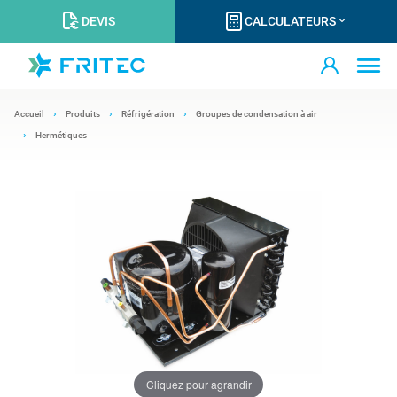
DEVIS
CALCULATEURS
Accueil
Produits
Réfrigération
Groupes de condensation à air
Hermétiques
Cliquez pour agrandir