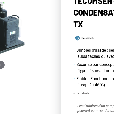
TECUMSEH 
CONDENSAT
TX
Simples d'usage : sé
aussi faciles qu'ave
Sécurisé par concept
r
"type n" suivant nor
Fiable : Fonctionnem
(jusqu'à +46°C)
+ de détails
Les titulaires d'un com
peuvent commander dir