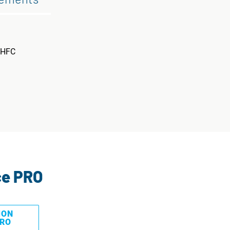
s HFC
ce PRO
MON
PRO