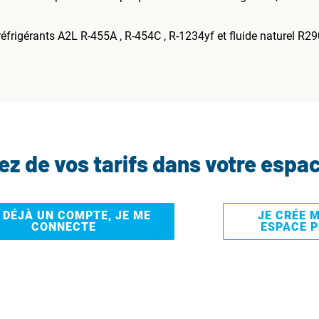
frigérants A2L R-455A , R-454C , R-1234yf et fluide naturel R29
tez de vos tarifs dans votre espa
I DÉJÀ UN COMPTE, JE ME
JE CRÉE 
CONNECTE
ESPACE 