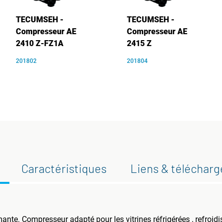
TECUMSEH -
TECUMSEH -
Compresseur AE
Compresseur AE
2410 Z-FZ1A
2415 Z
201802
201804
Caractéristiques
Liens & téléchar
e. Compresseur adapté pour les vitrines réfrigérées , refroidiss