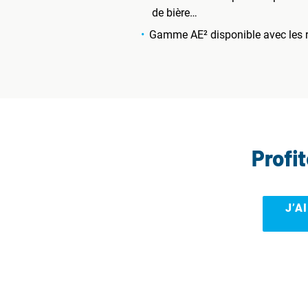
de bière…
Gamme AE² disponible avec les ré
Profi
J’A