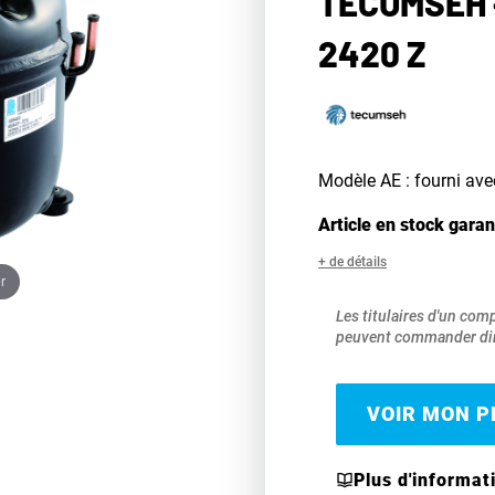
TECUMSEH 
2420 Z
Modèle AE : fourni ave
Article en stock garan
+ de détails
r
Les titulaires d'un com
peuvent commander dir
VOIR MON PR
Plus d'informat