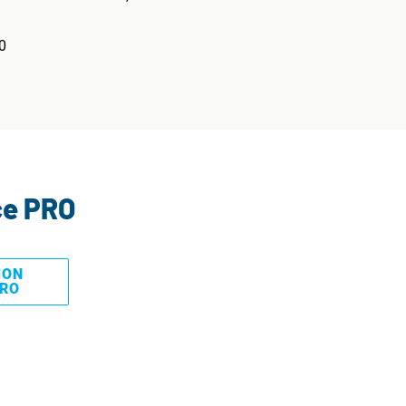
0
ce PRO
MON
PRO