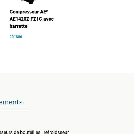
Compresseur AE²
AE1420Z FZ1C avec
barrette
201806
gements
eurs de bouteilles , refroidsseur