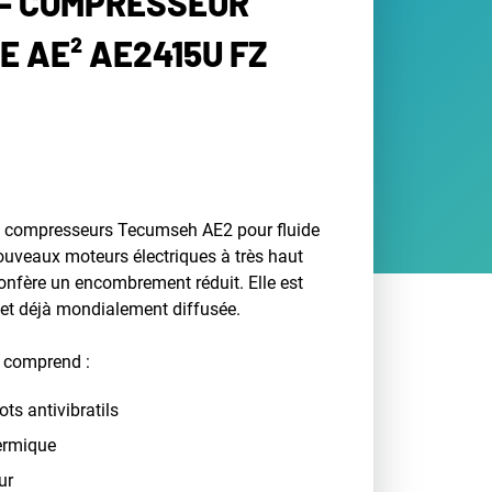
- COMPRESSEUR
E AE² AE2415U FZ
 compresseurs Tecumseh AE2 pour fluide
uveaux moteurs électriques à très haut
confère un encombrement réduit. Elle est
 et déjà mondialement diffusée.
 comprend :
ts antivibratils
hermique
ur