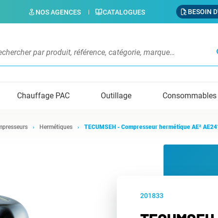
BESOIN D
NOS AGENCES
CATALOGUES
s
Chauffage PAC
Outillage
Consommables
presseurs
Hermétiques
TECUMSEH - Compresseur hermétique AE² AE24
201833