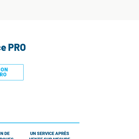
ce PRO
MON
PRO
N DE
UN SERVICE APRÈS