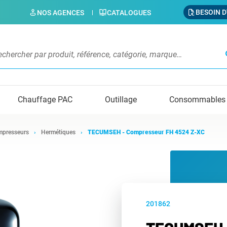
BESOIN D
NOS AGENCES
CATALOGUES
s
Chauffage PAC
Outillage
Consommables
presseurs
Hermétiques
TECUMSEH - Compresseur FH 4524 Z-XC
201862