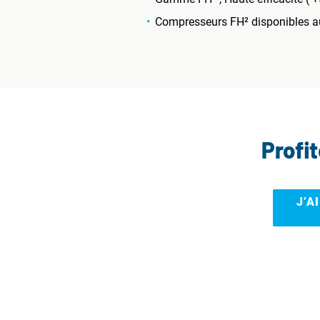
Compresseurs FH² disponibles aus
Profi
J’A