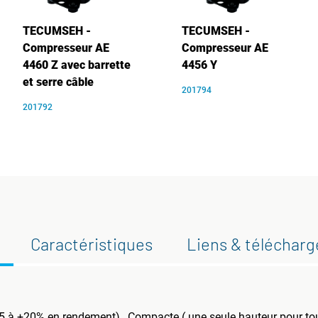
TECUMSEH -
TECUMSEH -
Compresseur AE
Compresseur AE
4460 Z avec barrette
4456 Y
et serre câble
201794
201792
Caractéristiques
Liens & téléchar
5 à +20% en rendement) , Compacte ( une seule hauteur pour tou