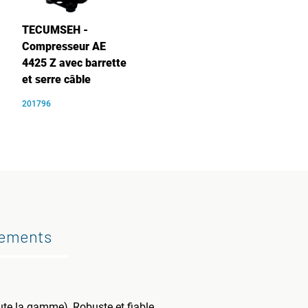
TECUMSEH -
Compresseur AE
4425 Z avec barrette
et serre câble
201796
gements
te la gamme), Robuste et fiable.