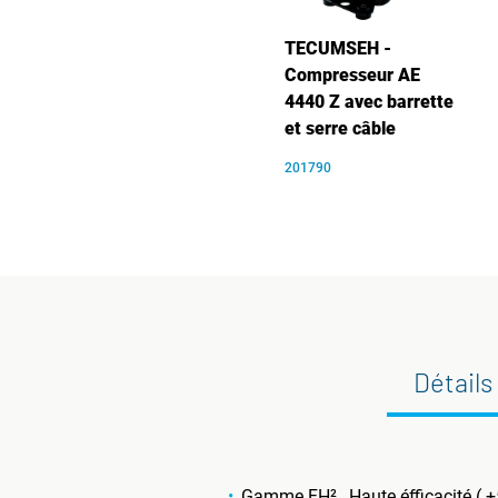
TECUMSEH -
Compresseur AE
4440 Z avec barrette
et serre câble
201790
Détails
Gamme FH² , Haute éfficacité ( +